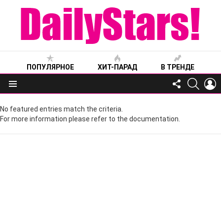
ПОПУЛЯРНОЕ
ХИТ-ПАРАД
В ТРЕНДЕ
FOLLOW
SEARC
L
US
Меню
No featured entries match the criteria.
For more information please refer to the documentation.