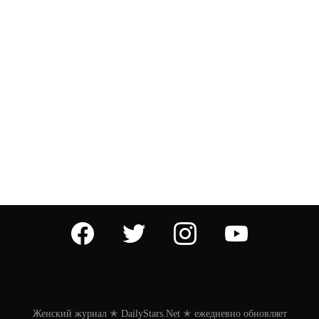
facebook
twitter
instagram
youtube
Женский журнал ✭ DailyStars.Net ✭ ежедневно обновляет