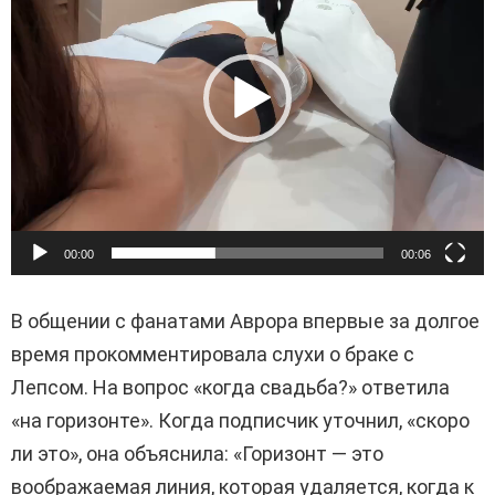
д
е
о
п
л
е
е
р
00:00
00:06
В общении с фанатами Аврора впервые за долгое
время прокомментировала слухи о браке с
Лепсом. На вопрос «когда свадьба?» ответила
«на горизонте». Когда подписчик уточнил, «скоро
ли это», она объяснила: «Горизонт — это
воображаемая линия, которая удаляется, когда к