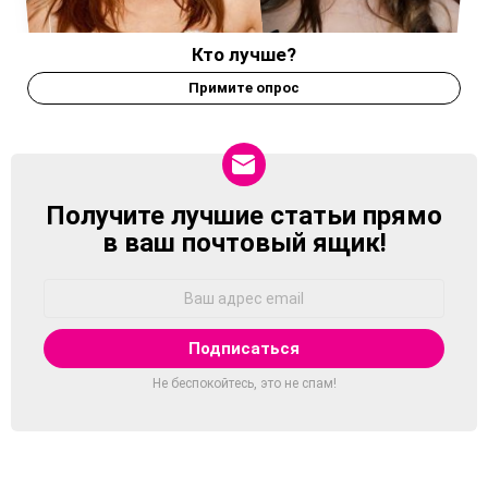
Кто лучше?
Примите опрос
Получите лучшие статьи прямо
NEWSLETTER
в ваш почтовый ящик!
Адрес
Email:
Не беспокойтесь, это не спам!