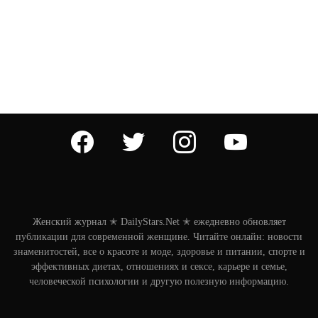
facebook
twitter
instagram
youtube
Женский журнал ✭ DailyStars.Net ✭ ежедневно обновляет
публикации для современной женщине. Читайте онлайн: новости
знаменитостей, все о красоте и моде, здоровье и питании, спорте и
эффективных диетах, отношениях и сексе, карьере и семье,
человеческой психологии и другую полезную информацию.