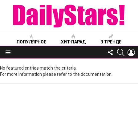
ПОПУЛЯРНОЕ
ХИТ-ПАРАД
В ТРЕНДЕ
FOLLOW
SEARC
L
US
Меню
No featured entries match the criteria.
For more information please refer to the documentation.