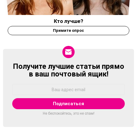
Кто лучше?
Примите опрос
Получите лучшие статьи прямо
NEWSLETTER
в ваш почтовый ящик!
Адрес
Email:
Не беспокойтесь, это не спам!