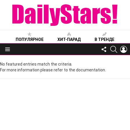
ПОПУЛЯРНОЕ
ХИТ-ПАРАД
В ТРЕНДЕ
FOLLOW
SEARC
L
US
Меню
No featured entries match the criteria.
For more information please refer to the documentation.