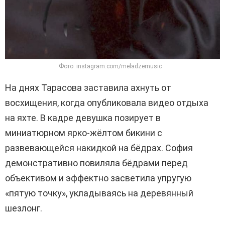
Фото: instagram.com/meladzemusic
На днях Тарасова заставила ахнуть от
восхищения, когда опубликовала видео отдыха
на яхте. В кадре девушка позирует в
миниатюрном ярко-жёлтом бикини с
развевающейся накидкой на бёдрах. София
демонстративно повиляла бёдрами перед
объективом и эффектно засветила упругую
«пятую точку», укладываясь на деревянный
шезлонг.