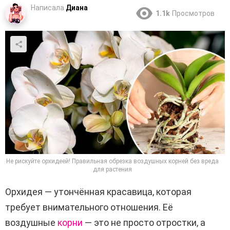
Написала
Диана
1.1k
Просмотров
Не рискуйте орхидеей! Правильная обрезка воздушных корней без вреда
для растения
Орхидея — утончённая красавица, которая
требует внимательного отношения. Её
воздушные
корни
— это не просто отростки, а