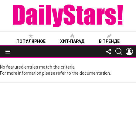
ПОПУЛЯРНОЕ
ХИТ-ПАРАД
В ТРЕНДЕ
FOLLOW
SEARC
L
US
Меню
No featured entries match the criteria.
For more information please refer to the documentation.