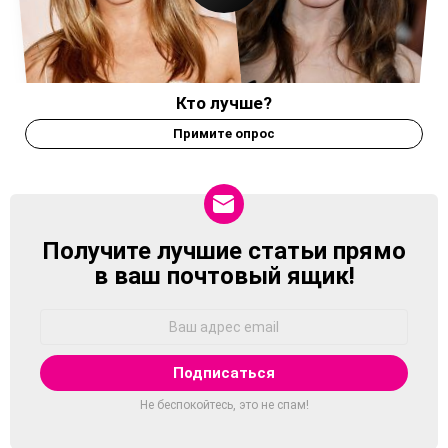
Кто лучше?
Примите опрос
Получите лучшие статьи прямо
NEWSLETTER
в ваш почтовый ящик!
Адрес
Email:
Не беспокойтесь, это не спам!