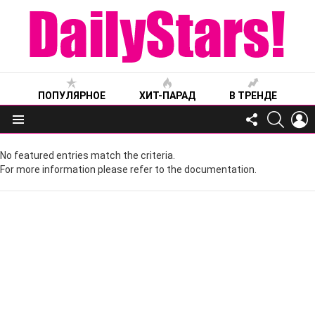
ПОПУЛЯРНОЕ
ХИТ-ПАРАД
В ТРЕНДЕ
FOLLOW
SEARC
L
US
Меню
No featured entries match the criteria.
For more information please refer to the documentation.