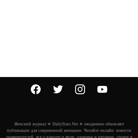
facebook
twitter
instagram
youtube
Женский журнал ✭ DailyStars.Net ✭ ежедневно обновляет
публикации для современной женщине. Читайте онлайн: новости
знаменитостей, все о красоте и моде, здоровье и питании, спорте и