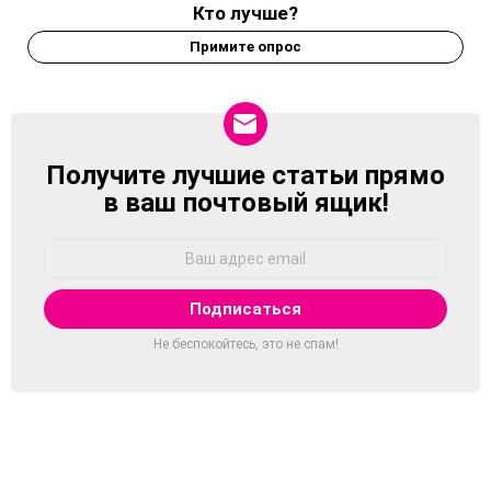
Кто лучше?
Примите опрос
Получите лучшие статьи прямо
NEWSLETTER
в ваш почтовый ящик!
Адрес
Email:
Не беспокойтесь, это не спам!