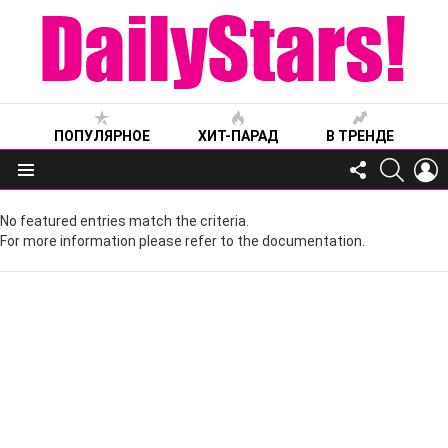
ПОПУЛЯРНОЕ
ХИТ-ПАРАД
В ТРЕНДЕ
FOLLOW
SEARC
L
US
Меню
No featured entries match the criteria.
For more information please refer to the documentation.