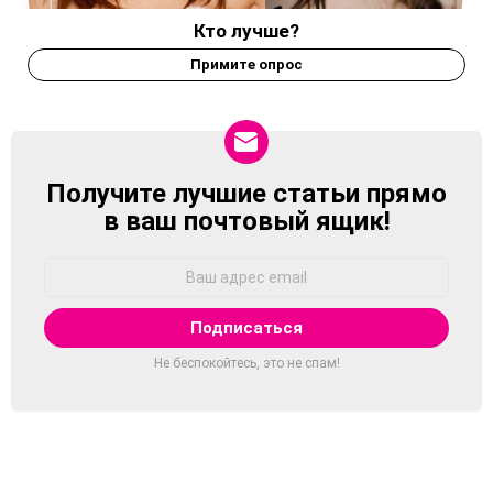
Кто лучше?
Примите опрос
Получите лучшие статьи прямо
NEWSLETTER
в ваш почтовый ящик!
Адрес
Email:
Не беспокойтесь, это не спам!