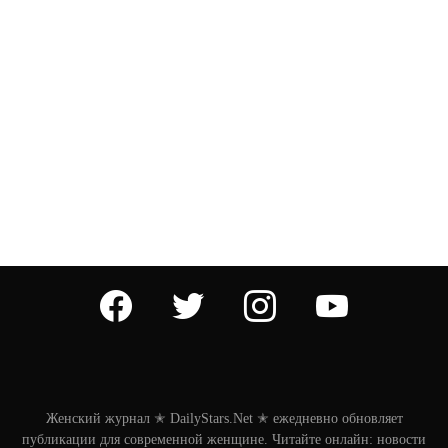
facebook
twitter
instagram
youtube
Женский журнал ✭ DailyStars.Net ✭ ежедневно обновляет
публикации для современной женщине. Читайте онлайн: новости