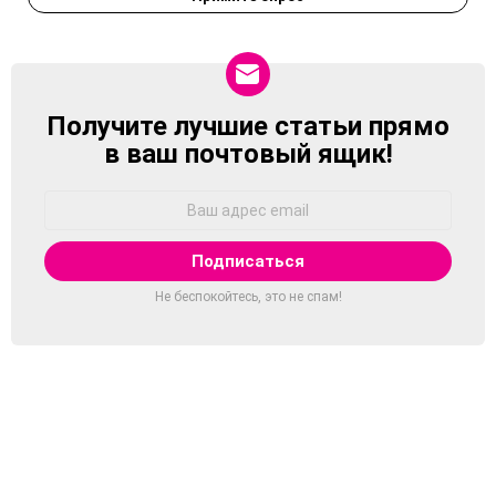
Получите лучшие статьи прямо
NEWSLETTER
в ваш почтовый ящик!
Адрес
Email:
Не беспокойтесь, это не спам!