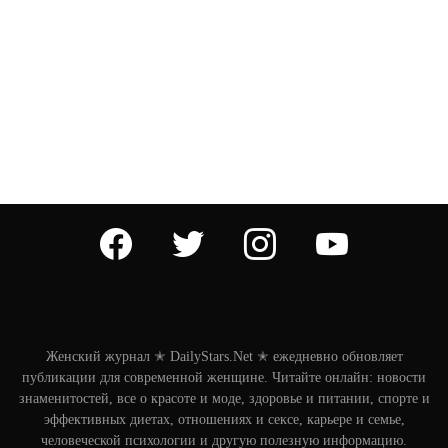
facebook
twitter
instagram
youtube
Женский журнал ✭ DailyStars.Net ✭ ежедневно обновляет
публикации для современной женщине. Читайте онлайн: новости
знаменитостей, все о красоте и моде, здоровье и питании, спорте и
эффективных диетах, отношениях и сексе, карьере и семье,
человеческой психологии и другую полезную информацию.