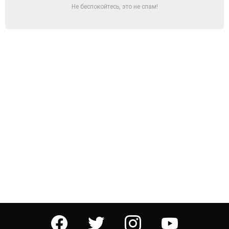
Не беспокойтесь, это не спам!
facebook
twitter
instagram
youtube