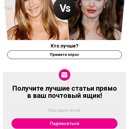
Кто лучше?
Примите опрос
Получите лучшие статьи прямо
NEWSLETTER
в ваш почтовый ящик!
Адрес
Email: