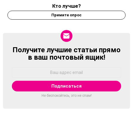
Кто лучше?
Примите опрос
Получите лучшие статьи прямо
NEWSLETTER
в ваш почтовый ящик!
Адрес
Email:
Не беспокойтесь, это не спам!