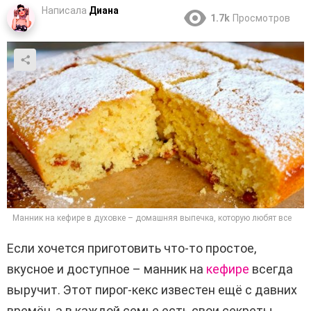
Написала
Диана
1.7k
Просмотров
Манник на кефире в духовке – домашняя выпечка, которую любят все
Если хочется приготовить что-то простое,
вкусное и доступное – манник на
кефире
всегда
выручит. Этот пирог-кекс известен ещё с давних
времён, а в каждой семье есть свои секреты