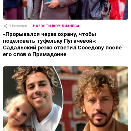
0
Репостов
НОВОСТИ ШОУ-БИЗНЕСА
«Прорывался через охрану, чтобы
поцеловать туфельку Пугачевой»:
Садальский резко ответил Соседову после
его слов о Примадонне