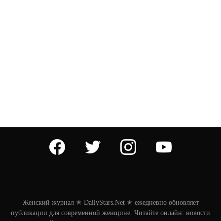
facebook
twitter
instagram
youtube
Женский журнал ✭ DailyStars.Net ✭ ежедневно обновляет
публикации для современной женщине. Читайте онлайн: новости