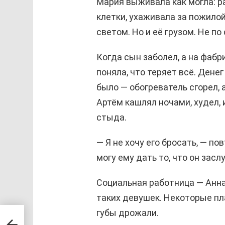
Мария выживала как могла: р
клетки, ухаживала за пожилой
светом. Но и её грузом. Не по
Когда сын заболел, а на фабр
поняла, что теряет всё. Денег
было — обогреватель сгорел, 
Артём кашлял ночами, худел, 
стыда.
— Я не хочу его бросать, — по
могу ему дать то, что он засл
Социальная работница — Анна
таких девушек. Некоторые пла
губы дрожали.
кин