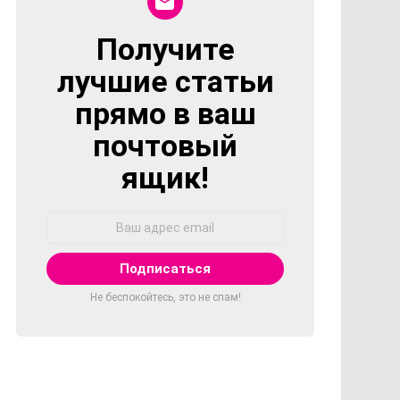
Получите
NEWSLETTER
лучшие статьи
прямо в ваш
почтовый
ящик!
Адрес
Email:
Не беспокойтесь, это не спам!