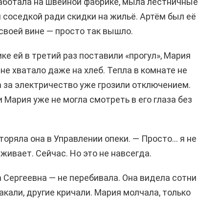
аботала на швейной фабрике, мыла лестничные
 соседкой ради скидки на жильё. Артём был её
 своей вине — просто так вышло.
ике ей в третий раз поставили «прогул», Мария
 не хватало даже на хлеб. Тепла в комнате не
а за электричество уже грозили отключением.
и Мария уже не могла смотреть в его глаза без
вторяла она в Управлении опеки. — Просто… я не
уживает. Сейчас. Но это не навсегда.
 Сергеевна — не перебивала. Она видела сотни
кали, другие кричали. Мария молчала, только