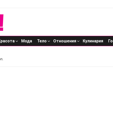
Красота
Мода
Тело
Отношения
Кулинария
Го
n.