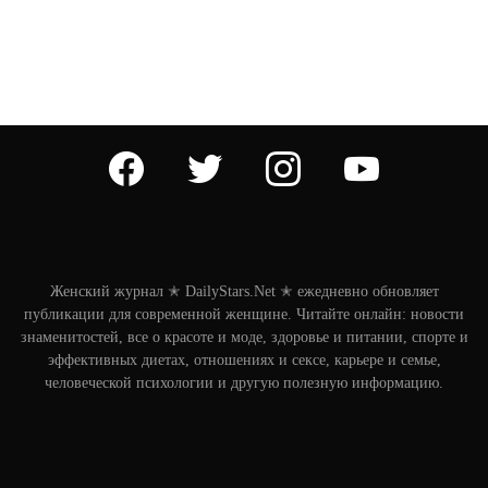
facebook
twitter
instagram
youtube
Женский журнал ✭ DailyStars.Net ✭ ежедневно обновляет
публикации для современной женщине. Читайте онлайн: новости
знаменитостей, все о красоте и моде, здоровье и питании, спорте и
эффективных диетах, отношениях и сексе, карьере и семье,
человеческой психологии и другую полезную информацию.