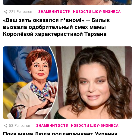
221
Репостов
ЗНАМЕНИТОСТИ
НОВОСТИ ШОУ-БИЗНЕСА
«Ваш зять оказался г*вном!» — Билык
вызвала одобрительный смех мамы
Королёвой характеристикой Тарзана
53
Репостов
ЗНАМЕНИТОСТИ
НОВОСТИ ШОУ-БИЗНЕСА
Пока мама Люда поддерживает Украину,