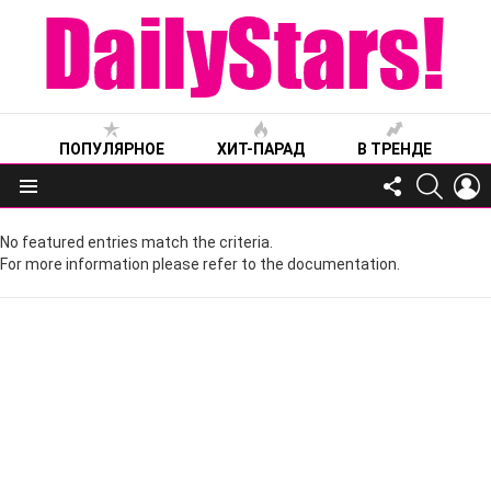
ПОПУЛЯРНОЕ
ХИТ-ПАРАД
В ТРЕНДЕ
FOLLOW
SEARC
L
US
Меню
No featured entries match the criteria.
For more information please refer to the documentation.