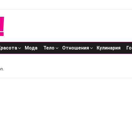
Красота
Мода
Тело
Отношения
Кулинария
Го
n.