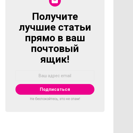
Получите
NEWSLETTER
лучшие статьи
прямо в ваш
почтовый
ящик!
Адрес
Email:
Не беспокойтесь, это не спам!