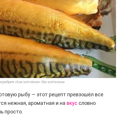
кумбрия «Как копчёная» без коптильни
готовую рыбу — этот рецепт превзошёл все
ся нежная, ароматная и на
вкус
словно
нь просто.