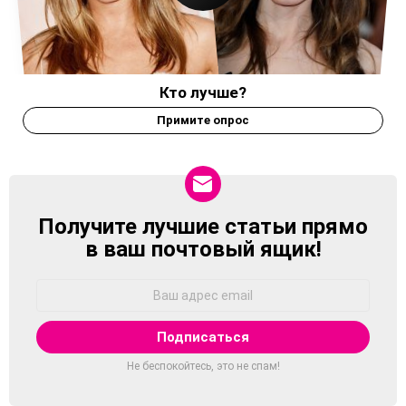
Кто лучше?
Примите опрос
Получите лучшие статьи прямо
NEWSLETTER
в ваш почтовый ящик!
Адрес
Email:
Не беспокойтесь, это не спам!