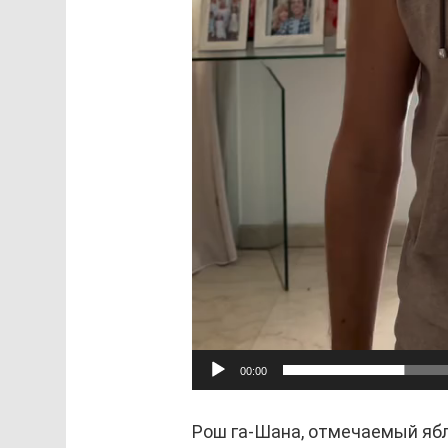
00:00
Рош га-Шана, отмечаемый ябл