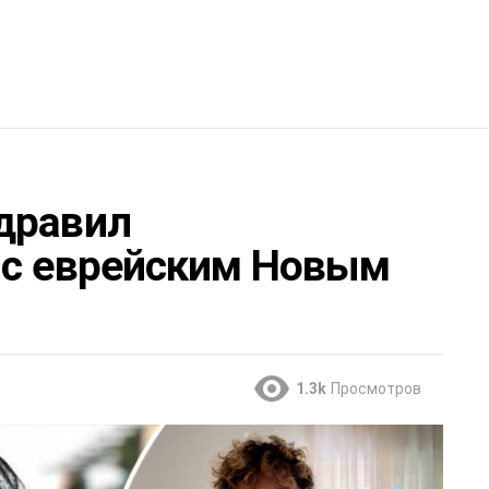
дравил
 с еврейским Новым
1.3k
Просмотров