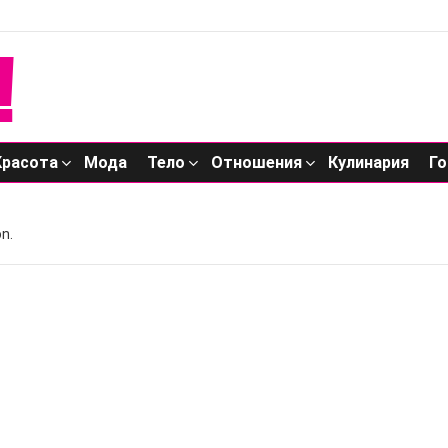
Красота
Мода
Тело
Отношения
Кулинария
Го
n.