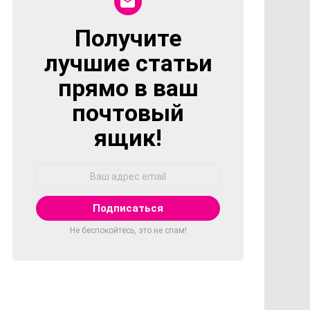
Получите
NEWSLETTER
лучшие статьи
прямо в ваш
почтовый
ящик!
Адрес
Email:
Не беспокойтесь, это не спам!