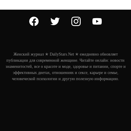
facebook
twitter
instagram
youtube
Женский журнал ✭ DailyStars.Net ✭ ежедневно обновляет
публикации для современной женщине. Читайте онлайн: новости
знаменитостей, все о красоте и моде, здоровье и питании, спорте и
эффективных диетах, отношениях и сексе, карьере и семье,
человеческой психологии и другую полезную информацию.