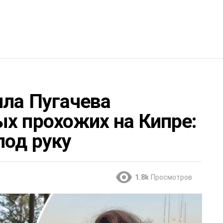
лла Пугачева
ых прохожих на Кипре:
под руку
1.8k
Просмотров