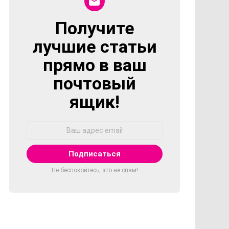
Получите
NEWSLETTER
лучшие статьи
прямо в ваш
почтовый
ящик!
Адрес
Email:
Не беспокойтесь, это не спам!