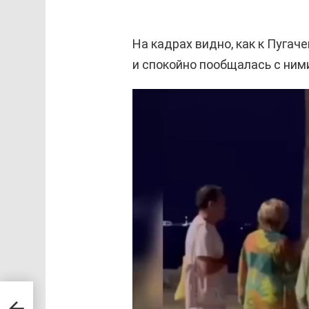
На кадрах видно, как к Пугач
и спокойно пообщалась с ним
В
и
д
е
о
п
л
е
е
р
у