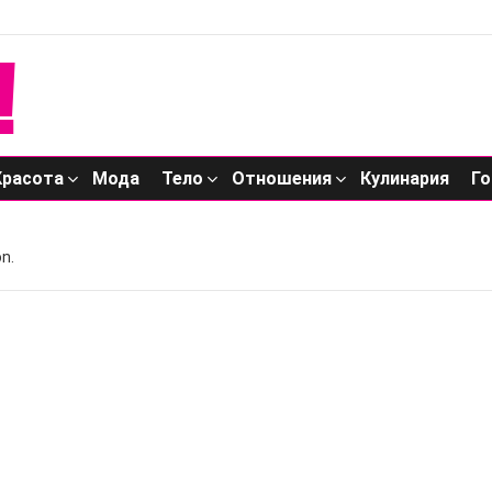
Красота
Мода
Тело
Отношения
Кулинария
Го
n.