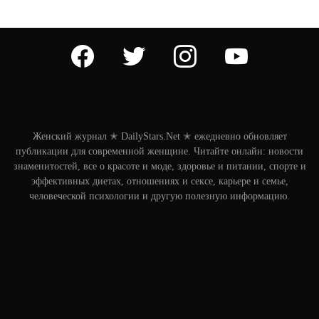
facebook
twitter
instagram
youtube
Женский журнал ✭ DailyStars.Net ✭ ежедневно обновляет
публикации для современной женщине. Читайте онлайн: новости
знаменитостей, все о красоте и моде, здоровье и питании, спорте и
эффективных диетах, отношениях и сексе, карьере и семье,
человеческой психологии и другую полезную информацию.