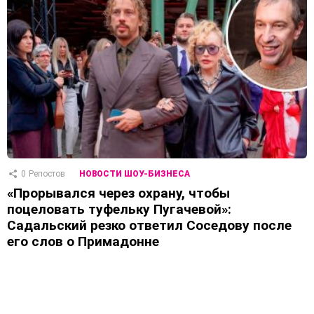
0
Репостов
НОВОСТИ ШОУ-БИЗНЕСА
«Прорывался через охрану, чтобы
поцеловать туфельку Пугачевой»:
Садальский резко ответил Соседову после
его слов о Примадонне