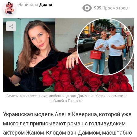
Написала
Диана
999
Просмотров
Вечеринка класса люкс: любовница ван Дамма из Украины отметила
юбилей в Гонконге
Украинская модель Алена Каверина, которой уже
много лет приписывают роман с голливудским
актером Жаном-Клодом ван Даммом, масштабно