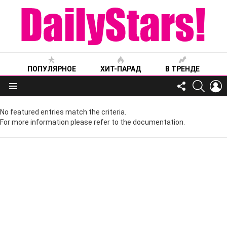
ПОПУЛЯРНОЕ
ХИТ-ПАРАД
В ТРЕНДЕ
FOLLOW
SEARC
L
US
Меню
No featured entries match the criteria.
For more information please refer to the documentation.