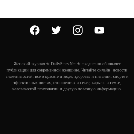
facebook
twitter
instagram
youtube
Женский журнал ✭ DailyStars.Net ✭ ежедневно обновляет
публикации для современной женщине. Читайте онлайн: новости
знаменитостей, все о красоте и моде, здоровье и питании, спорте и
эффективных диетах, отношениях и сексе, карьере и семье,
человеческой психологии и другую полезную информацию.