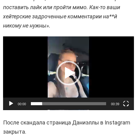
поставить лайк или пройти мимо. Как-то ваши
хейтерские задроченные комментарии на**й
никому не нужны».
В
и
д
е
о
п
л
е
00:00
00:39
е
После скандала страница Даниэллы в Instagram
р
закрыта.