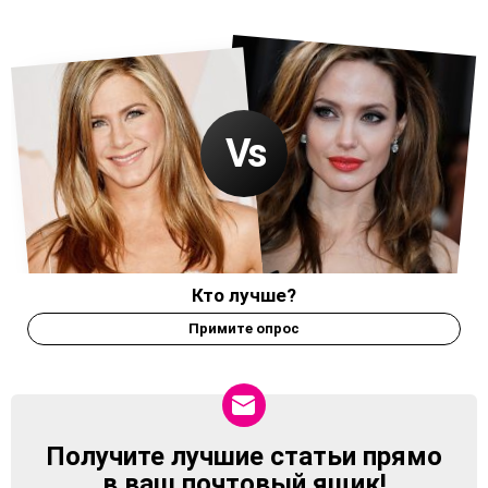
Кто лучше?
Примите опрос
Получите лучшие статьи прямо
NEWSLETTER
в ваш почтовый ящик!