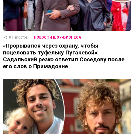
0
Репостов
НОВОСТИ ШОУ-БИЗНЕСА
«Прорывался через охрану, чтобы
поцеловать туфельку Пугачевой»:
Садальский резко ответил Соседову после
его слов о Примадонне