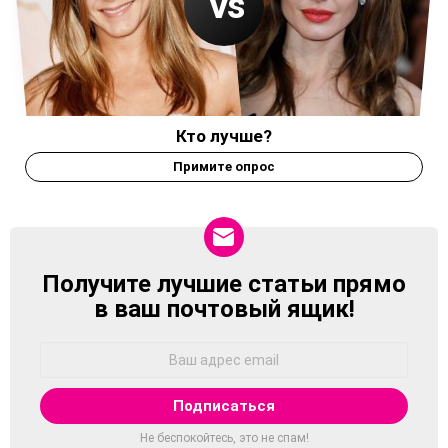
Кто лучше?
Примите опрос
Получите лучшие статьи прямо
NEWSLETTER
в ваш почтовый ящик!
Адрес
Email:
Не беспокойтесь, это не спам!