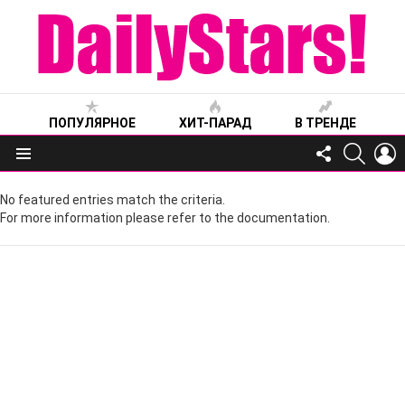
ПОПУЛЯРНОЕ
ХИТ-ПАРАД
В ТРЕНДЕ
FOLLOW
SEARC
L
US
Меню
No featured entries match the criteria.
For more information please refer to the documentation.