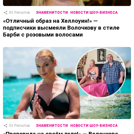
83
Репостов
ЗНАМЕНИТОСТИ
НОВОСТИ ШОУ-БИЗНЕСА
«Отличный образ на Хеллоуин!» —
подписчики высмеяли Волочкову в стиле
Барби с розовыми волосами
53
Репостов
ЗНАМЕНИТОСТИ
НОВОСТИ ШОУ-БИЗНЕСА
«Проверила на своём теле!» — Волочкова