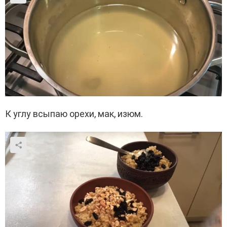
К углу всыпаю орехи, мак, изюм.