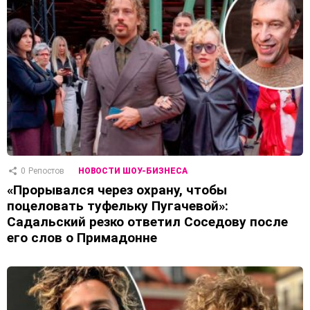
0
Репостов
НОВОСТИ ШОУ-БИЗНЕСА
«Прорывался через охрану, чтобы
поцеловать туфельку Пугачевой»:
Садальский резко ответил Соседову после
его слов о Примадонне