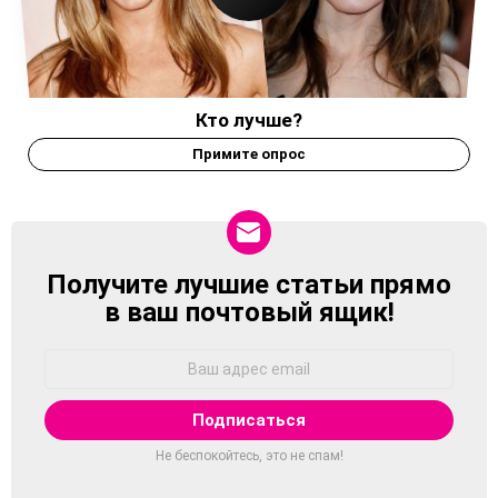
Кто лучше?
Примите опрос
Получите лучшие статьи прямо
NEWSLETTER
в ваш почтовый ящик!
Адрес
Email:
Не беспокойтесь, это не спам!