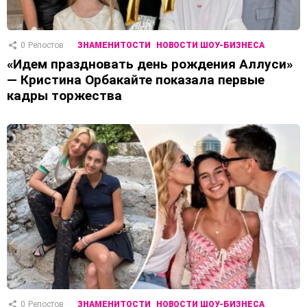
0
Репостов
ЗНАМЕНИТОСТИ
НОВОСТИ ШОУ-БИЗНЕСА
«Идем праздновать день рождения Аллуси»
— Кристина Орбакайте показала первые
кадры торжества
0
Репостов
ЗНАМЕНИТОСТИ
НОВОСТИ ШОУ-БИЗНЕСА