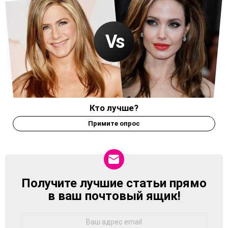
Кто лучше?
Примите опрос
Получите лучшие статьи прямо
NEWSLETTER
в ваш почтовый ящик!
Адрес
Email: