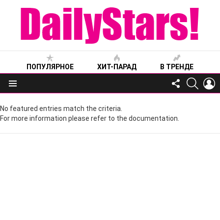
ПОПУЛЯРНОЕ
ХИТ-ПАРАД
В ТРЕНДЕ
FOLLOW
SEARC
L
US
Меню
No featured entries match the criteria.
For more information please refer to the documentation.