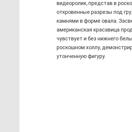
видеоролик, представ в роск
откровенные разрезы под гр
камнями в форме овала. Засве
американская красавица прод
чувствует и без нижнего бел
роскошном холлу, демонстрир
утонченную фигуру.