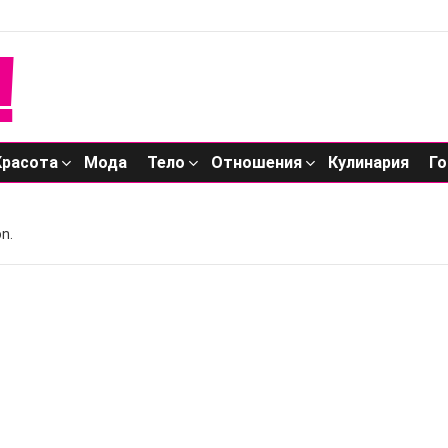
Красота
Мода
Тело
Отношения
Кулинария
Го
n.