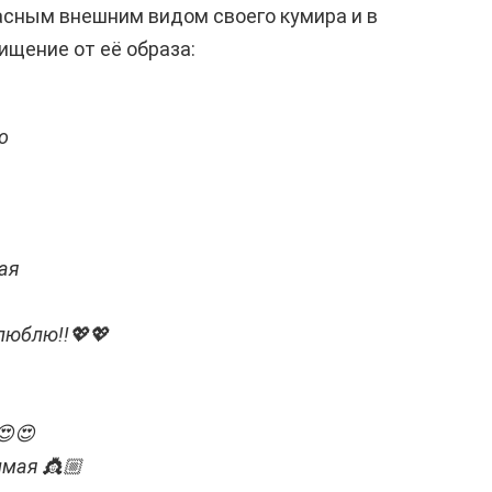
асным внешним видом своего кумира и в
щение от её образа:
о
чая
 люблю!!💖💖
😍😍
имая 👸🏼