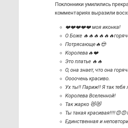
Поклонники умилились прекр
комментариях выразили восхи
❤️❤️❤️❤️❤️ моя иконка!
О Боже 🔥🔥🔥🔥🔥🔥горяч
Потрясающе🔥😍
Королева🔥❤️
Это платье 🔥🔥
О, она знает, что она горя
Оооочень красиво.
Ух ты!! Париж!! Я так тебя
Королева Вселенной!
Так жарко 😻😻
Ты такая красивая!!!!😍😍
Единственная и неповтор