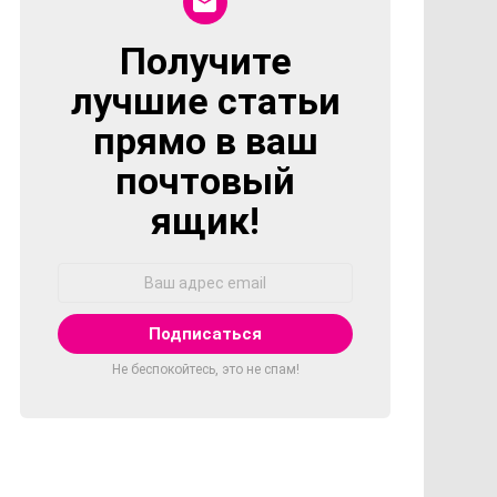
Получите
NEWSLETTER
лучшие статьи
прямо в ваш
почтовый
ящик!
Адрес
Email:
Не беспокойтесь, это не спам!