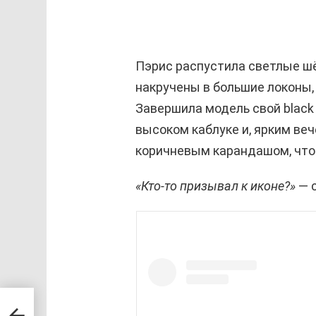
Пэрис распустила светлые ш
накручены в большие локоны,
Завершила модель свой black
высоком каблуке и, ярким ве
коричневым карандашом, что 
«Кто-то призывал к иконе?»
— с
ая
я