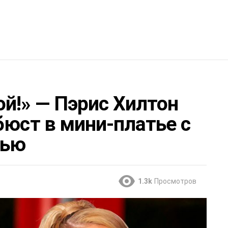
й!» — Пэрис Хилтон
бюст в мини-платье с
дью
1.3k
Просмотров