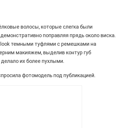
ёлковые волосы, которые слегка были
 демонстративно поправляя прядь около виска.
 look темными туфлями с ремешками на
черним макияжем, выделив контур губ
делало их более пухлыми.
просила фотомодель под публикацией.