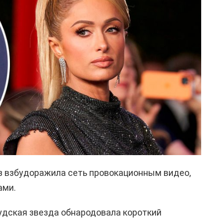
з взбудоражила сеть провокационным видео,
ами.
удская звезда обнародовала короткий