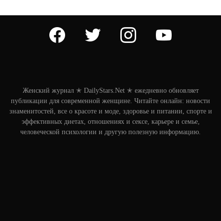
facebook
twitter
instagram
youtube
Женский журнал ✭ DailyStars.Net ✭ ежедневно обновляет
публикации для современной женщине. Читайте онлайн: новости
знаменитостей, все о красоте и моде, здоровье и питании, спорте и
эффективных диетах, отношениях и сексе, карьере и семье,
человеческой психологии и другую полезную информацию.