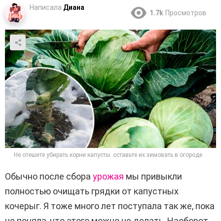
Написала
Диана
1.7k
Просмотров
Не спешите убирать корни капусты: оставьте их зимовать в огороде
Обычно после сбора
урожая
мы привыкли
полностью очищать грядки от капустных
кочерыг. Я тоже много лет поступала так же, пока
не поняла, что этого можно не делать. Наоборот