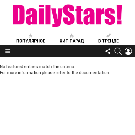
ПОПУЛЯРНОЕ
ХИТ-ПАРАД
В ТРЕНДЕ
FOLLOW
SEARC
L
US
Меню
No featured entries match the criteria.
For more information please refer to the documentation.