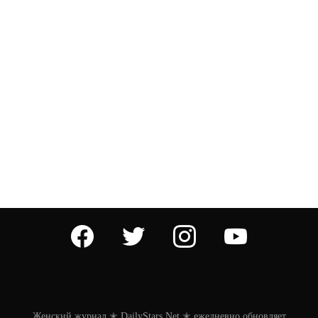
facebook
twitter
instagram
youtube
Женский журнал ✭ DailyStars.Net ✭ ежедневно обновляет