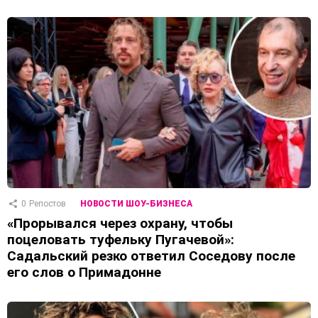
0
Репостов
НОВОСТИ ШОУ-БИЗНЕСА
«Прорывался через охрану, чтобы
поцеловать туфельку Пугачевой»:
Садальский резко ответил Соседову после
его слов о Примадонне