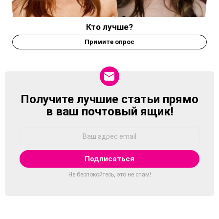
Кто лучше?
Примите опрос
Получите лучшие статьи прямо
NEWSLETTER
в ваш почтовый ящик!
Адрес
Email:
Не беспокойтесь, это не спам!