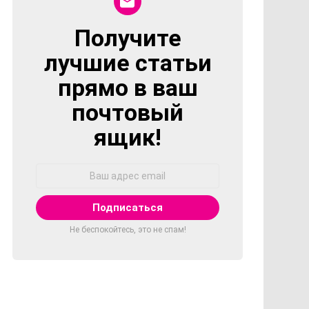
Получите
NEWSLETTER
лучшие статьи
прямо в ваш
почтовый
ящик!
Адрес
Email:
Не беспокойтесь, это не спам!