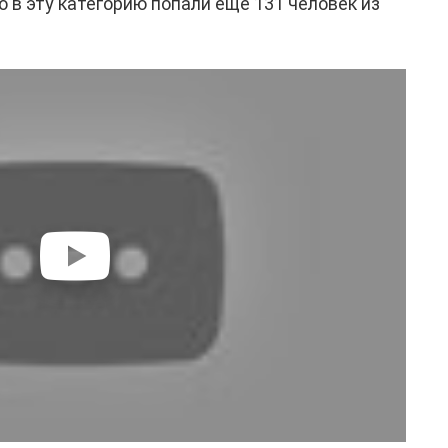
о в эту категорию попали ещё 131 человек из