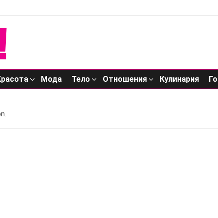
Красота
Мода
Тело
Отношения
Кулинария
Го
n.