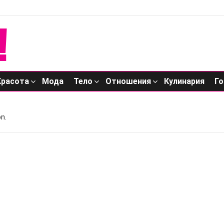
Красота
Мода
Тело
Отношения
Кулинария
Го
n.