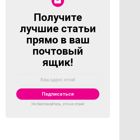
Получите
NEWSLETTER
лучшие статьи
прямо в ваш
почтовый
ящик!
Адрес
Email:
Не беспокойтесь, это не спам!