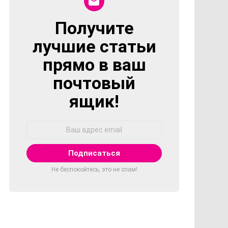
Получите
NEWSLETTER
лучшие статьи
прямо в ваш
почтовый
ящик!
Адрес
Email:
Не беспокойтесь, это не спам!