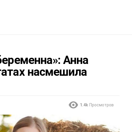
беременна»: Анна
гатах насмешила
1.4k
Просмотров