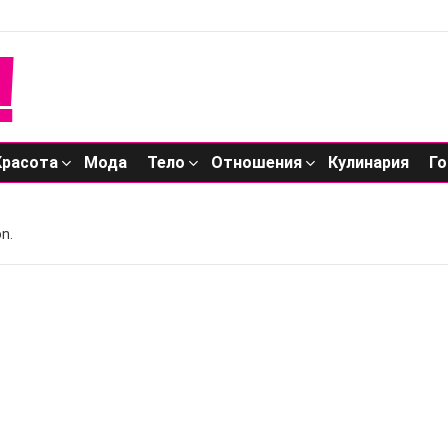
Красота
Мода
Тело
Отношения
Кулинария
Го
n.