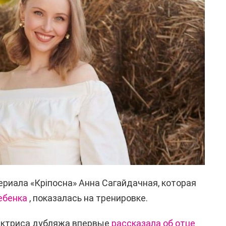
ериала «Кріпосна» Анна Сагайдачная, которая
ебенка
, показалась на тренировке.
актриса дубляжа впервые
рассказала об отце