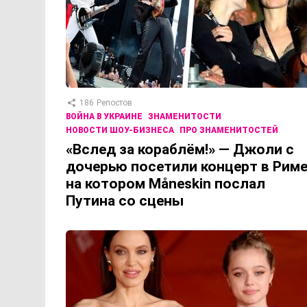
186
Репостов
ВОЙНА В УКРАИНЕ
ЗНАМЕНИТОСТИ
НОВОСТИ ШОУ-БИЗНЕСА
ПРО ЗНАМЕНИТОСТЕЙ
«Вслед за кораблём!» — Джоли с
дочерью посетили концерт в Риме
на котором Måneskin послал
Путина со сцены