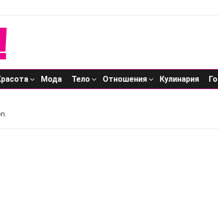
Красота
Мода
Тело
Отношения
Кулинария
Го
n.