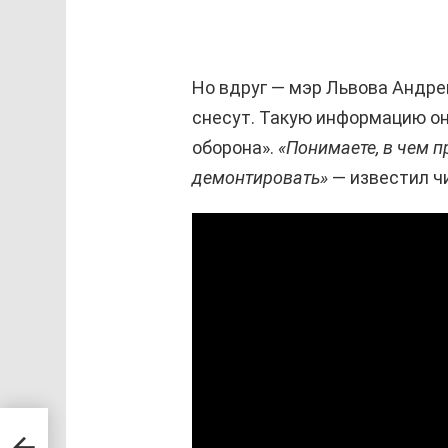
Но вдруг — мэр Львова Андре
снесут. Такую информацию он
оборона».
«Понимаете, в чем 
демонтировать»
— известил ч
л