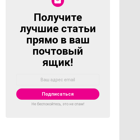
Получите
NEWSLETTER
лучшие статьи
прямо в ваш
почтовый
ящик!
Адрес
Email:
Не беспокойтесь, это не спам!