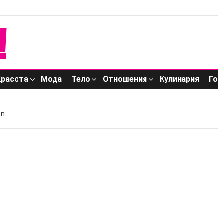
Красота
Мода
Тело
Отношения
Кулинария
Го
n.