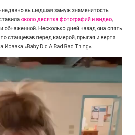
то недавно вышедшая замуж знаменитость
ыставила
около десятка фотографий и видео
,
ки обнаженной. Несколько дней назад она опять
по станцевав перед камерой, прыгая и вертя
 Исаака «Baby Did A Bad Bad Thing».