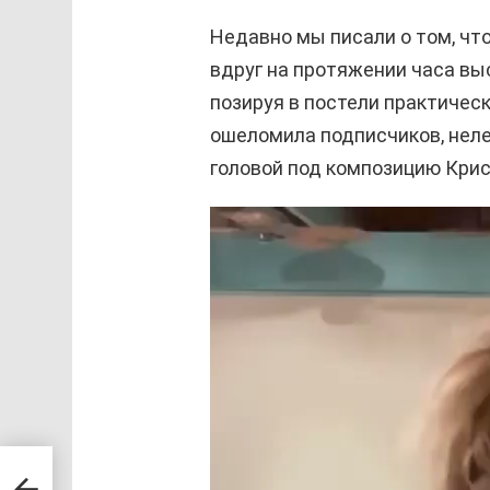
Недавно мы писали о том, ч
вдруг на протяжении часа в
позируя в постели практичес
ошеломила подписчиков, неле
головой под композицию Криса
В
и
д
е
о
п
л
е
 с
е