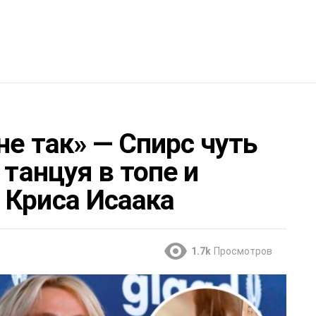
не так» — Спирс чуть
 танцуя в топе и
 Криса Исаака
1.7k
Просмотров