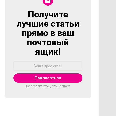
Получите
NEWSLETTER
лучшие статьи
прямо в ваш
почтовый
ящик!
Адрес
Email:
Не беспокойтесь, это не спам!