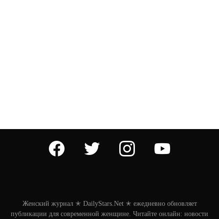
facebook
twitter
instagram
youtube
Женский журнал ✭ DailyStars.Net ✭ ежедневно обновляет
публикации для современной женщине. Читайте онлайн: новости