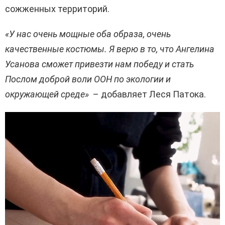
сожженных территорий.
«У нас очень мощные оба образа, очень
качественные костюмы. Я верю в то, что Ангелина
Усанова сможет привезти нам победу и стать
Послом доброй воли ООН по экологии и
окружающей среде»
– добавляет Леся Патока.
В
и
д
е
о
п
л
е