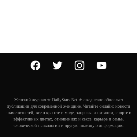
facebook
twitter
instagram
youtube
Женский журнал ✭ DailyStars.Net ✭ ежедневно обновляет
публикации для современной женщине. Читайте онлайн: новости
знаменитостей, все о красоте и моде, здоровье и питании, спорте и
эффективных диетах, отношениях и сексе, карьере и семье,
человеческой психологии и другую полезную информацию.