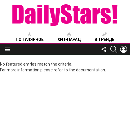
ПОПУЛЯРНОЕ
ХИТ-ПАРАД
В ТРЕНДЕ
FOLLOW
SEARC
L
US
Меню
No featured entries match the criteria.
For more information please refer to the documentation.