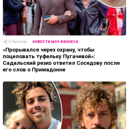
0
Репостов
НОВОСТИ ШОУ-БИЗНЕСА
«Прорывался через охрану, чтобы
поцеловать туфельку Пугачевой»:
Садальский резко ответил Соседову после
его слов о Примадонне