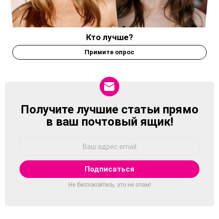
Кто лучше?
Примите опрос
Получите лучшие статьи прямо
NEWSLETTER
в ваш почтовый ящик!
Адрес
Email:
Не беспокойтесь, это не спам!