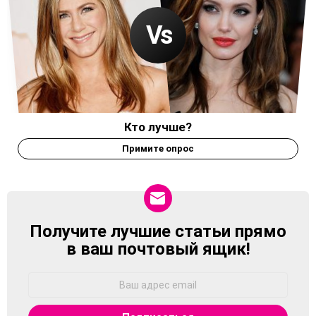
Кто лучше?
Примите опрос
Получите лучшие статьи прямо
NEWSLETTER
в ваш почтовый ящик!
Адрес
Email: