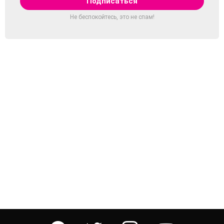
Не беспокойтесь, это не спам!
facebook
twitter
instagram
youtube