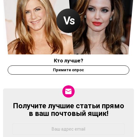
Кто лучше?
Примите опрос
Получите лучшие статьи прямо
NEWSLETTER
в ваш почтовый ящик!
Адрес
Email: