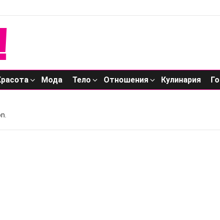
Красота
Мода
Тело
Отношения
Кулинария
Го
n.