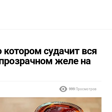
о котором судачит вся
 прозрачном желе на
999
Просмотров