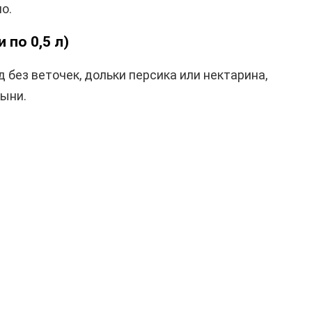
о.
 по 0,5 л)
д без веточек, дольки персика или нектарина,
дыни.