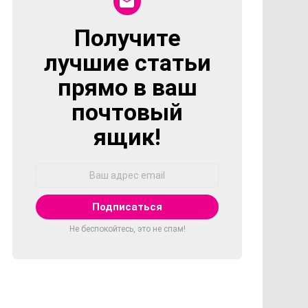
Получите
NEWSLETTER
лучшие статьи
прямо в ваш
почтовый
ящик!
Адрес
Email:
Не беспокойтесь, это не спам!