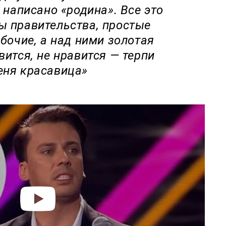
 написано «родина». Все это
ы правительства, простые
абочие, а над ними золотая
вится, не нравится — терпи
еня красавица»