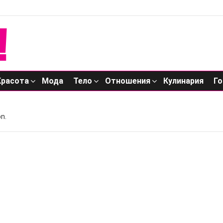
Красота
Мода
Тело
Отношения
Кулинария
Го
n.