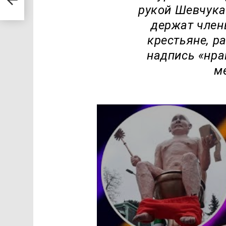
рукой Шевчука
держат член
крестьяне, р
надпись «нра
м