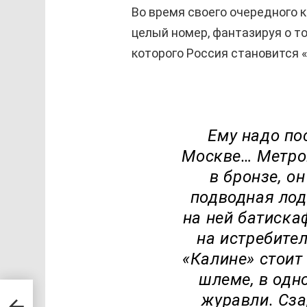
Во время своего очередного 
целый номер, фантазируя о то
которого Россия становится 
Ему надо по
Москве… Метров
в бронзе, о
подводная лод
на ней батиска
на истребите
«Калине» стоит
шлеме, в одн
 —
журавли. Сза
ак