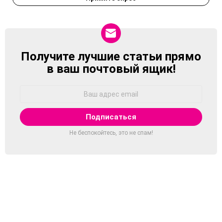
Получите лучшие статьи прямо
NEWSLETTER
в ваш почтовый ящик!
Адрес
Email:
Не беспокойтесь, это не спам!