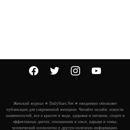
facebook
twitter
instagram
youtube
Женский журнал ✭ DailyStars.Net ✭ ежедневно обновляет
публикации для современной женщине. Читайте онлайн: новости
знаменитостей, все о красоте и моде, здоровье и питании, спорте и
эффективных диетах, отношениях и сексе, карьере и семье,
человеческой психологии и другую полезную информацию.