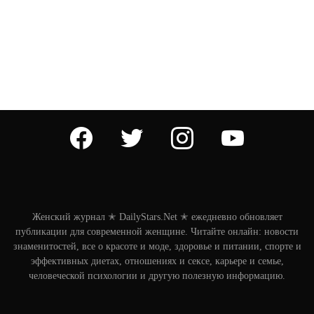
facebook
twitter
instagram
youtube
Женский журнал ✭ DailyStars.Net ✭ ежедневно обновляет
публикации для современной женщине. Читайте онлайн: новости
знаменитостей, все о красоте и моде, здоровье и питании, спорте и
эффективных диетах, отношениях и сексе, карьере и семье,
человеческой психологии и другую полезную информацию.