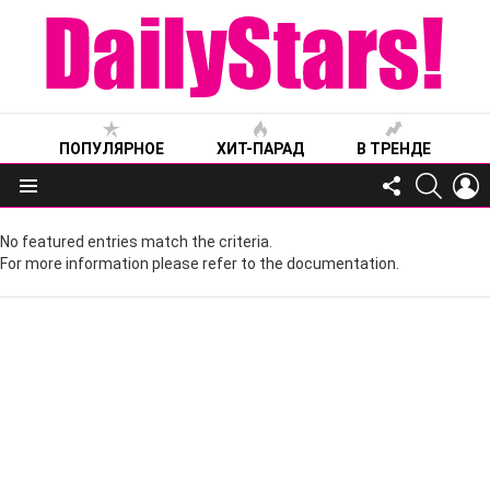
ПОПУЛЯРНОЕ
ХИТ-ПАРАД
В ТРЕНДЕ
FOLLOW
SEARC
L
US
Меню
No featured entries match the criteria.
For more information please refer to the documentation.