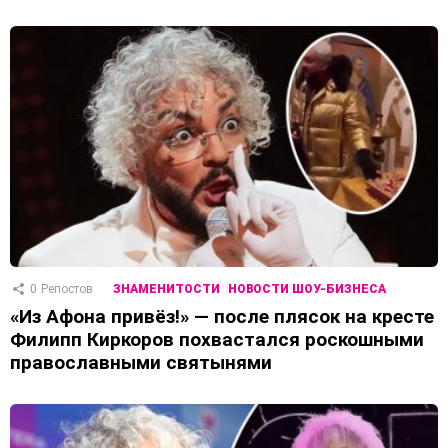
0
Репостов
ЗНАМЕНИТОСТИ
НОВОСТИ ШОУ-БИЗНЕСА
«Из Афона привёз!» — после плясок на кресте
Филипп Киркоров похвастался роскошными
православными святынями