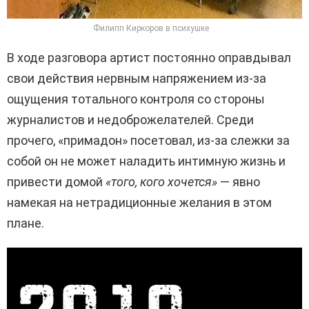
Филипп Киркоров в психушке
В ходе разговора артист постоянно оправдывал
свои действия нервным напряжением из-за
ощущения тотального контроля со стороны
журналистов и недоброжелателей. Среди
прочего, «примадон» посетовал, из-за слежки за
собой он не может наладить интимную жизнь и
привести домой
«того, кого хочется»
— явно
намекая на нетрадиционные желания в этом
плане.
В
и
д