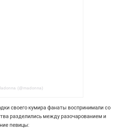
Madonna (@madonna)
одки своего кумира фанаты воспринимали со
вства разделились между разочарованием и
ние певицы: