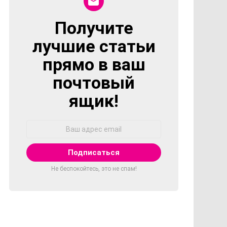
Получите
NEWSLETTER
лучшие статьи
прямо в ваш
почтовый
ящик!
Адрес
Email:
Не беспокойтесь, это не спам!