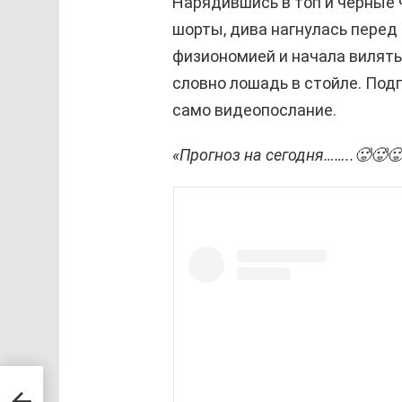
Нарядившись в топ и чёрные 
шорты, дива нагнулась перед
физиономией и начала вилять
словно лошадь в стойле. Подп
само видеопослание.
«Прогноз на сегодня……..🥵🥵
ф
е не