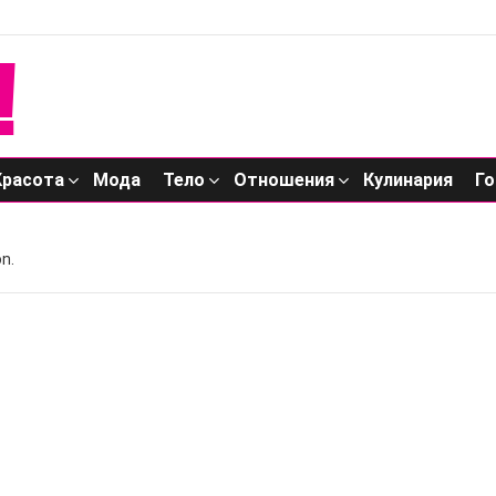
Красота
Мода
Тело
Отношения
Кулинария
Го
n.