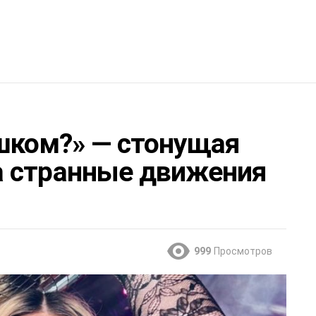
ршком?» — стонущая
а странные движения
999
Просмотров