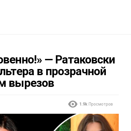
овенно!» — Ратаковски
льтера в прозрачной
м вырезов
1.9k
Просмотров