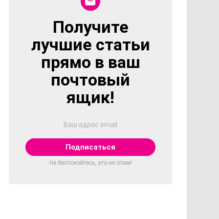
Получите
NEWSLETTER
лучшие статьи
прямо в ваш
почтовый
ящик!
Адрес
Email:
Не беспокойтесь, это не спам!