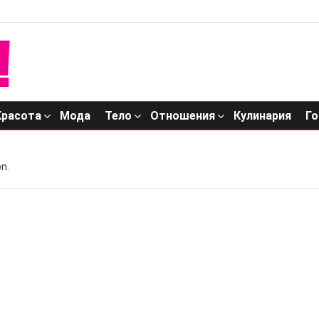
Красота
Мода
Тело
Отношения
Кулинария
Го
n.