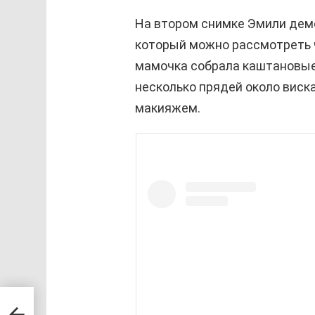
На втором снимке Эмили дем
который можно рассмотреть 
мамочка собрала каштановые 
несколько прядей около виск
макияжем.
нна