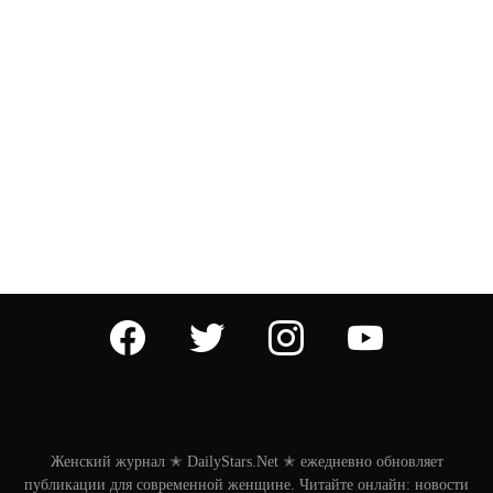
facebook
twitter
instagram
youtube
Женский журнал ✭ DailyStars.Net ✭ ежедневно обновляет
публикации для современной женщине. Читайте онлайн: новости