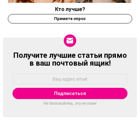
Кто лучше?
Примите опрос
Получите лучшие статьи прямо
NEWSLETTER
в ваш почтовый ящик!
Адрес
Email:
Не беспокойтесь, это не спам!