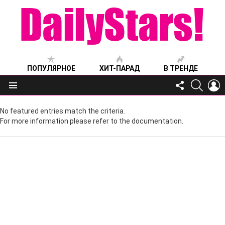
ПОПУЛЯРНОЕ
ХИТ-ПАРАД
В ТРЕНДЕ
FOLLOW
SEARC
L
US
Меню
No featured entries match the criteria.
For more information please refer to the documentation.