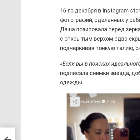
16-го декабря в Instagram st
фотографий, сделанных у себ
Даша позировала перед зерка
с открытым верхом едва скр
подчеркивая тонкую талию, о
«Если вы в поисках идеального
подписала снимки звезда, до
одежды.
ила