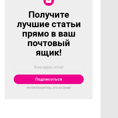
Получите
NEWSLETTER
лучшие статьи
прямо в ваш
почтовый
ящик!
Адрес
Email:
Не беспокойтесь, это не спам!