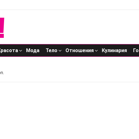
Красота
Мода
Тело
Отношения
Кулинария
Го
n.