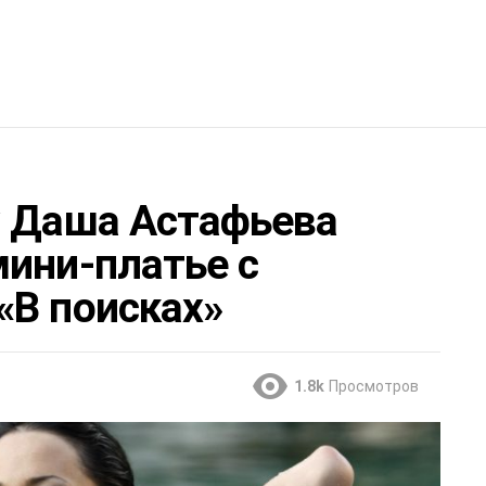
y Даша Астафьева
мини-платье с
«В поисках»
1.8k
Просмотров