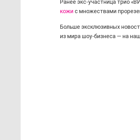
Ранее экс-участница трио «В
кожи
с множествами прорезей
Больше эксклюзивных новост
из мира шоу-бизнеса — на н