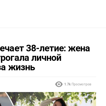
ечает 38-летие: жена
трогала личной
за жизнь
1.7k
Просмотров