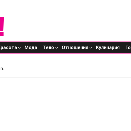
Красота
Мода
Тело
Отношения
Кулинария
Го
n.