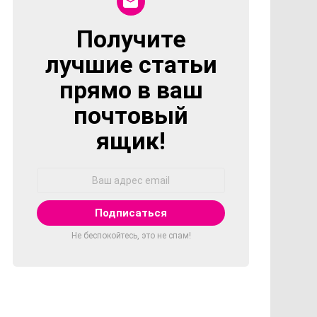
Получите
NEWSLETTER
лучшие статьи
прямо в ваш
почтовый
ящик!
Адрес
Email:
Не беспокойтесь, это не спам!