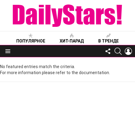
ПОПУЛЯРНОЕ
ХИТ-ПАРАД
В ТРЕНДЕ
FOLLOW
SEARC
L
US
Меню
No featured entries match the criteria.
For more information please refer to the documentation.