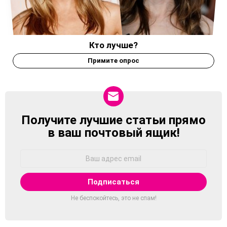
Кто лучше?
Примите опрос
Получите лучшие статьи прямо
NEWSLETTER
в ваш почтовый ящик!
Адрес
Email:
Не беспокойтесь, это не спам!