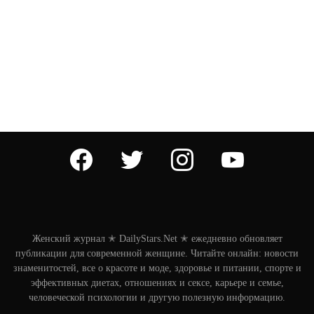
facebook
twitter
instagram
youtube
Женский журнал ✭ DailyStars.Net ✭ ежедневно обновляет
публикации для современной женщине. Читайте онлайн: новости
знаменитостей, все о красоте и моде, здоровье и питании, спорте и
эффективных диетах, отношениях и сексе, карьере и семье,
человеческой психологии и другую полезную информацию.