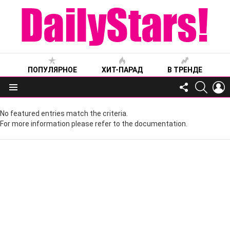
ПОПУЛЯРНОЕ
ХИТ-ПАРАД
В ТРЕНДЕ
FOLLOW
SEARC
L
US
Меню
No featured entries match the criteria.
For more information please refer to the documentation.