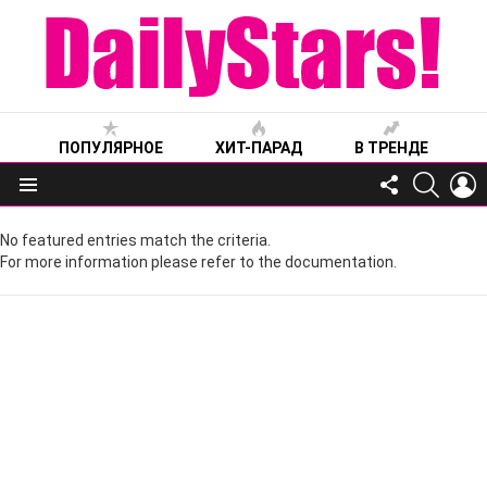
ПОПУЛЯРНОЕ
ХИТ-ПАРАД
В ТРЕНДЕ
FOLLOW
SEARC
L
US
Меню
No featured entries match the criteria.
For more information please refer to the documentation.