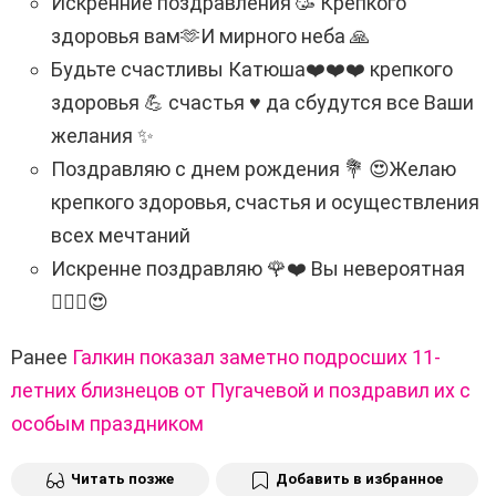
Искренние поздравления 🥳 Крепкого
здоровья вам🫶И мирного неба 🙏
Будьте счастливы Катюша❤️❤️❤️ крепкого
здоровья 💪 счастья ♥️ да сбудутся все Ваши
желания ✨
Поздравляю с днем ​​рождения 💐 😍Желаю
крепкого здоровья, счастья и осуществления
всех мечтаний
Искренне поздравляю 🌹❤️ Вы невероятная
❤️‍🔥💫😍
Ранее
Галкин показал заметно подросших 11-
летних близнецов от Пугачевой и поздравил их с
особым праздником
Читать позже
Добавить в избранное