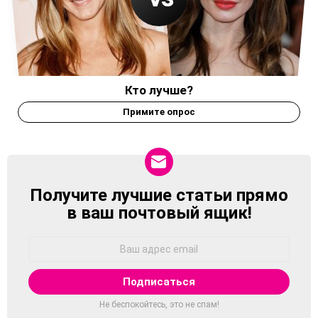
Кто лучше?
Примите опрос
Получите лучшие статьи прямо
NEWSLETTER
в ваш почтовый ящик!
Адрес
Email:
Не беспокойтесь, это не спам!