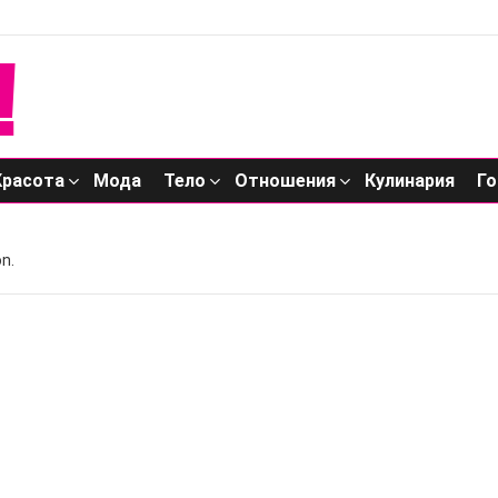
Красота
Мода
Тело
Отношения
Кулинария
Го
n.