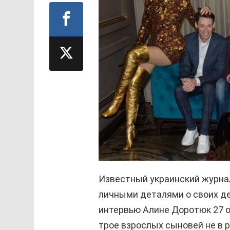
Известный украинский журна
личными деталями о своих де
интервью Алине Доротюк 27 о
трое взрослых сыновей не в р