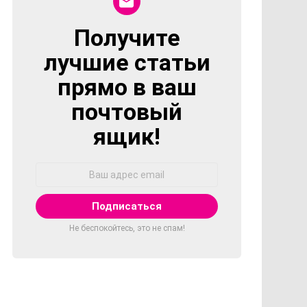
Получите
NEWSLETTER
лучшие статьи
прямо в ваш
почтовый
ящик!
Адрес
Email:
Не беспокойтесь, это не спам!