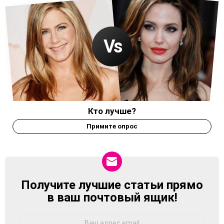
Кто лучше?
Примите опрос
Получите лучшие статьи прямо
NEWSLETTER
в ваш почтовый ящик!
Адрес