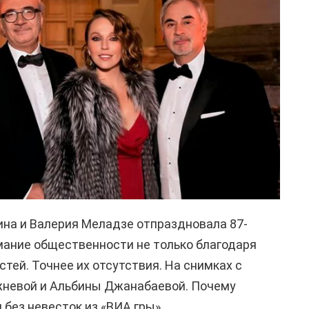
ина и Валерия Меладзе отпраздновала 87-
мание общественности не только благодаря
остей. Точнее их отсутствия. На снимках с
жневой и Альбины Джанабаевой. Почему
без невесток из «ВИА гры».