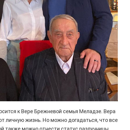
носится к Вере Брежневой семья Меладзе. Вера
т личную жизнь. Но можно догадаться, что все
вой также можно отнести статус разлучницы.