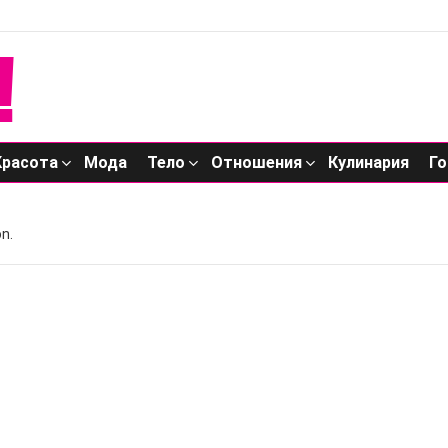
Красота
Мода
Тело
Отношения
Кулинария
Го
n.