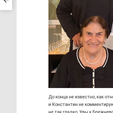
До конца не известно, как от
и Константин не комментирую
не так гладко. Увы к Брежне