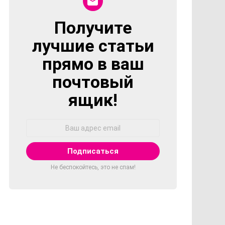
Получите
NEWSLETTER
лучшие статьи
прямо в ваш
почтовый
ящик!
Адрес
Email:
Не беспокойтесь, это не спам!