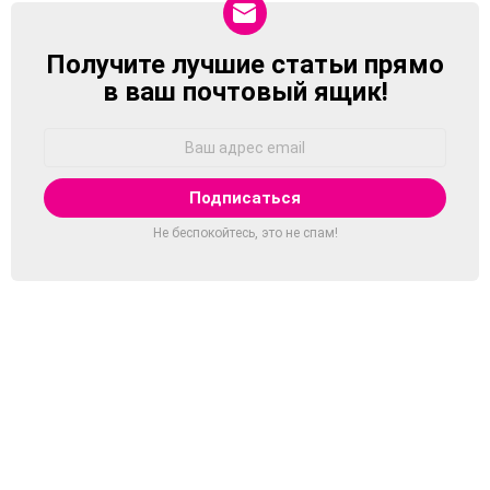
Получите лучшие статьи прямо
NEWSLETTER
в ваш почтовый ящик!
Адрес
Email:
Не беспокойтесь, это не спам!