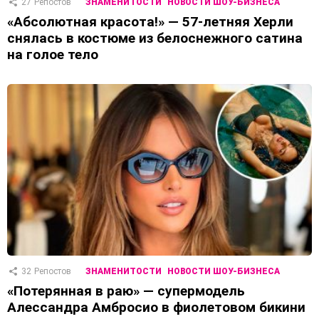
27
Репостов
ЗНАМЕНИТОСТИ
НОВОСТИ ШОУ-БИЗНЕСА
«Абсолютная красота!» — 57-летняя Херли
снялась в костюме из белоснежного сатина
на голое тело
32
Репостов
ЗНАМЕНИТОСТИ
НОВОСТИ ШОУ-БИЗНЕСА
«Потерянная в раю» — супермодель
Алессандра Амбросио в фиолетовом бикини