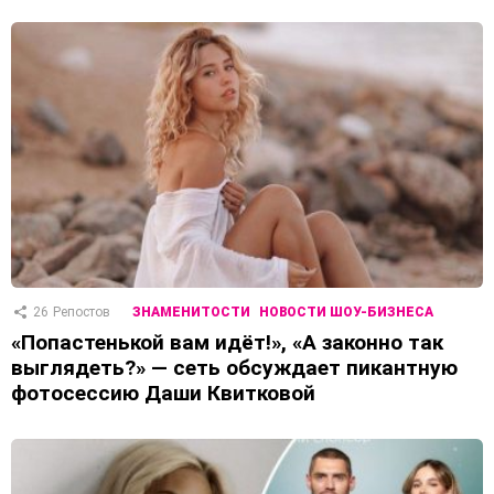
26
Репостов
ЗНАМЕНИТОСТИ
НОВОСТИ ШОУ-БИЗНЕСА
«Попастенькой вам идёт!», «А законно так
выглядеть?» — сеть обсуждает пикантную
фотосессию Даши Квитковой