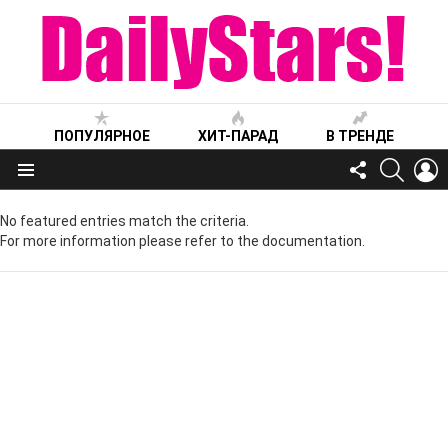
ПОПУЛЯРНОЕ
ХИТ-ПАРАД
В ТРЕНДЕ
FOLLOW
SEARC
L
US
Меню
No featured entries match the criteria.
For more information please refer to the documentation.