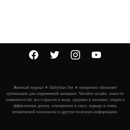
facebook
twitter
instagram
youtube
Женский журнал ✭ DailyStars.Net ✭ ежедневно обновляет
публикации для современной женщине. Читайте онлайн: новости
знаменитостей, все о красоте и моде, здоровье и питании, спорте и
эффективных диетах, отношениях и сексе, карьере и семье,
человеческой психологии и другую полезную информацию.